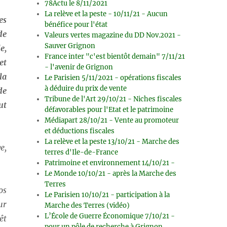
78Actu le 8/11/2021
La relève et la peste - 10/11/21 - Aucun
es
bénéfice pour l'état
de
Valeurs vertes magazine du DD Nov.2021 -
Sauver Grignon
e,
France inter "c'est bientôt demain" 7/11/21
et
- l'avenir de Grignon
la
Le Parisien 5/11/2021 - opérations fiscales
à déduire du prix de vente
de
Tribune de l'Art 29/10/21 - Niches fiscales
ut
défavorables pour l'Etat et le patrimoine
Médiapart 28/10/21 - Vente au promoteur
et déductions fiscales
La relève et la peste 13/10/21 - Marche des
e,
terres d'Ile-de-France
Patrimoine et environnement 14/10/21 -
Le Monde 10/10/21 - après la Marche des
Terres
os
Le Parisien 10/10/21 - participation à la
ur
Marche des Terres (vidéo)
L’École de Guerre Économique 7/10/21 -
êt
pour un pôle de recherche à Grignon