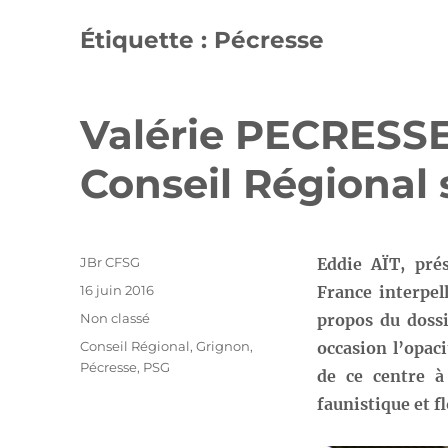
Étiquette :
Pécresse
Valérie PECRESSE
Conseil Régional 
Auteur
JBr CFSG
Eddie AÏT, pré
Publié
16 juin 2016
France interpel
le
Catégories
Non classé
propos du dossi
Étiquettes
Conseil Régional
,
Grignon
,
occasion l’opac
Pécresse
,
PSG
de ce centre à
faunistique et fl