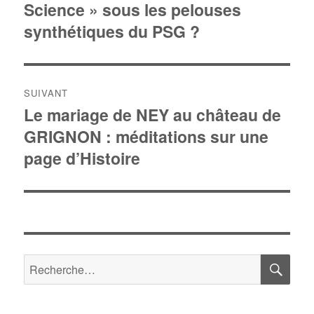
Science » sous les pelouses
précédente :
l’article
synthétiques du PSG ?
SUIVANT
Le mariage de NEY au château de
Publication
GRIGNON : méditations sur une
suivante :
page d’Histoire
RE
Recherche
pour :