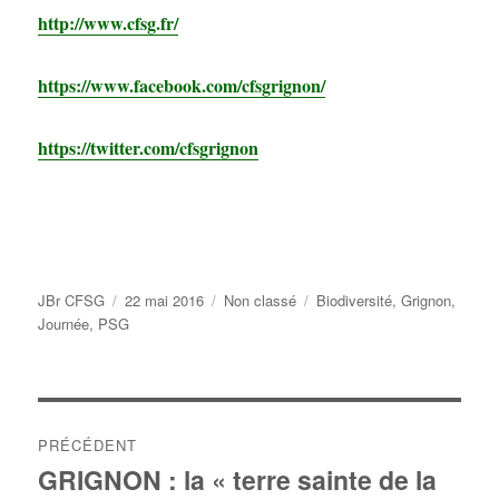
http://www.cfsg.fr/
https://www.facebook.com/cfsgrignon/
https://twitter.com/cfsgrignon
Auteur
Publié
Catégories
Étiquettes
JBr CFSG
22 mai 2016
Non classé
Biodiversité
,
Grignon
,
le
Journée
,
PSG
Navigation
PRÉCÉDENT
de
GRIGNON : la « terre sainte de la
Publication