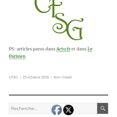
PS: articles parus dans
Actu.fr
et dans
Le
Parisien
Auteur
Publié
Catégories
CFSG
23 octobre 2025
Non classé
le
RE
Recherche
pour :