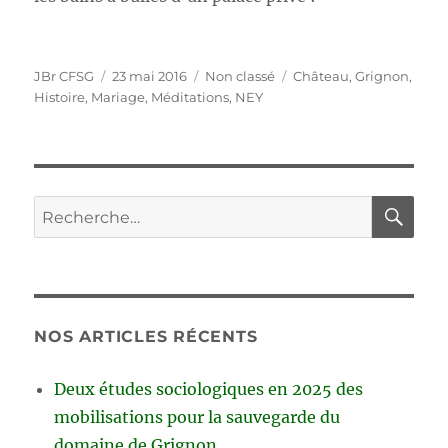
Auteur
Publié
Catégories
Étiquettes
JBr CFSG
23 mai 2016
Non classé
Château
,
Grignon
,
le
Histoire
,
Mariage
,
Méditations
,
NEY
RE
Recherche
pour :
NOS ARTICLES RÉCENTS
Deux études sociologiques en 2025 des
mobilisations pour la sauvegarde du
domaine de Grignon