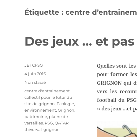
Étiquette :
centre d’entraine
Des jeux … et pas 
Auteur
JBr CFSG
Quelles sont les
Publié
4 juin 2016
pour former les
le
Catégories
Non classé
GRIGNON qui dis
Étiquettes
centre d'entrainement
,
vers les recom
collectif pour le futur du
football du PSG
site de grignon
,
Ecologie
,
« des jeux …et p
environnement
,
Grignon
,
patrimoine
,
plaine de
versailles
,
PSG
,
QATAR
,
thiverval-grignon