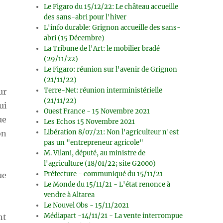
Le Figaro du 15/12/22: Le château accueille
des sans-abri pour l'hiver
L'info durable: Grignon accueille des sans-
abri (15 Décembre)
La Tribune de l'Art: le mobilier bradé
(29/11/22)
Le Figaro: réunion sur l'avenir de Grignon
(21/11/22)
Terre-Net: réunion interministérielle
ur
(21/11/22)
ui
Ouest France - 15 Novembre 2021
ue
Les Echos 15 Novembre 2021
Libération 8/07/21: Non l'agriculteur n'est
on
pas un "entrepreneur agricole"
M. Vilani, député, au ministre de
l'agriculture (18/01/22; site G2000)
Préfecture - communiqué du 15/11/21
ue
Le Monde du 15/11/21 - L'état renonce à
vendre à Altarea
Le Nouvel Obs - 15/11/2021
Médiapart -14/11/21 - La vente interrompue
nt