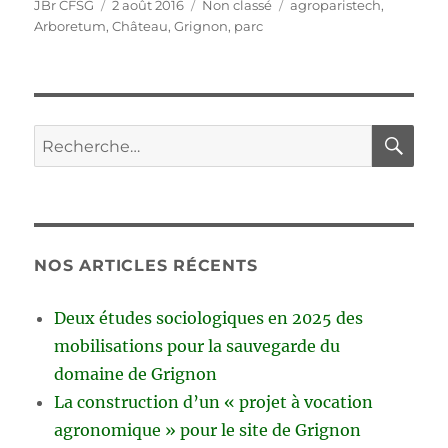
Auteur
Publié
Catégories
Étiquettes
JBr CFSG
2 août 2016
Non classé
agroparistech
,
le
Arboretum
,
Château
,
Grignon
,
parc
RE
Recherche
pour :
NOS ARTICLES RÉCENTS
Deux études sociologiques en 2025 des
mobilisations pour la sauvegarde du
domaine de Grignon
La construction d’un « projet à vocation
agronomique » pour le site de Grignon