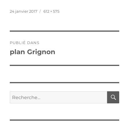
Publié
Taille
24 janvier 2017
612 × 575
le
réelle
Navigation
PUBLIÉ DANS
de
plan Grignon
l’article
RE
Recherche
pour :