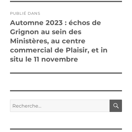
Navigation
PUBLIÉ DANS
de
Automne 2023 : échos de
Grignon au sein des
l’article
Ministères, au centre
commercial de Plaisir, et in
situ le 11 novembre
RE
Recherche
pour :