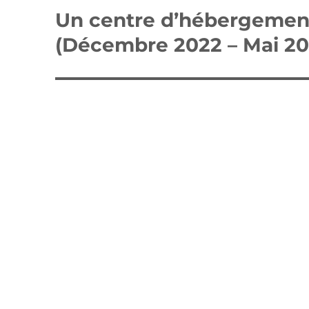
de
Un centre d’hébergemen
l’article
(Décembre 2022 – Mai 20