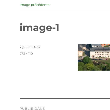
Image précédente
image-1
Publié
7 juillet 2023
le
Taille
272 × 110
réelle
Navigation
PUBLIÉ DANS