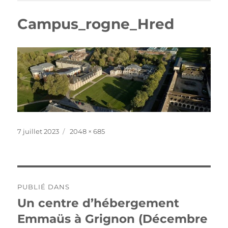
Campus_rogne_Hred
Publié
Taille
7 juillet 2023
2048 × 685
le
réelle
Navigation
PUBLIÉ DANS
de
Un centre d’hébergement
Emmaüs à Grignon (Décembre
l’article