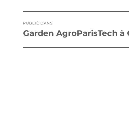
Navigation
PUBLIÉ DANS
de
Garden AgroParisTech à 
l’article