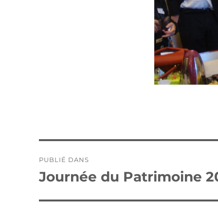
Navigation
PUBLIÉ DANS
de
Journée du Patrimoine 2
l’article