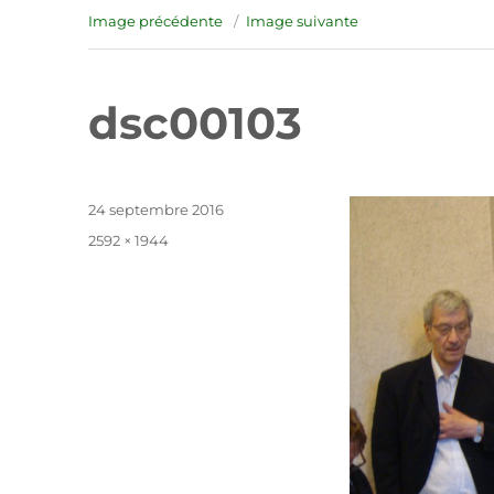
Image précédente
Image suivante
dsc00103
Publié
24 septembre 2016
le
Taille
2592 × 1944
réelle