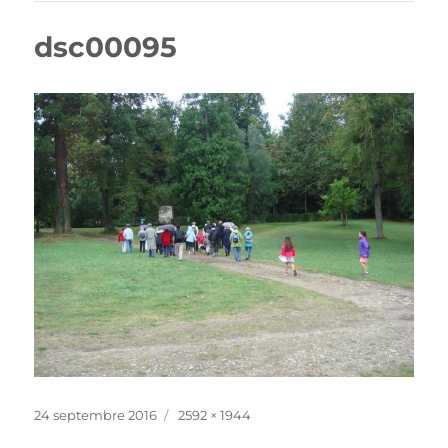
dsc00095
Publié
Taille
24 septembre 2016
2592 × 1944
le
réelle