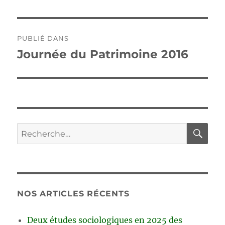
Navigation
PUBLIÉ DANS
de
Journée du Patrimoine 2016
l’article
RE
Recherche
pour :
NOS ARTICLES RÉCENTS
Deux études sociologiques en 2025 des