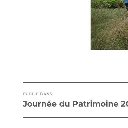
Navigation
PUBLIÉ DANS
de
Journée du Patrimoine 2
l’article