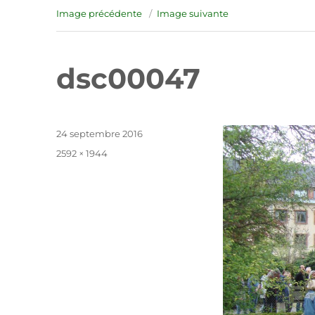
Image précédente
Image suivante
dsc00047
Publié
24 septembre 2016
le
Taille
2592 × 1944
réelle