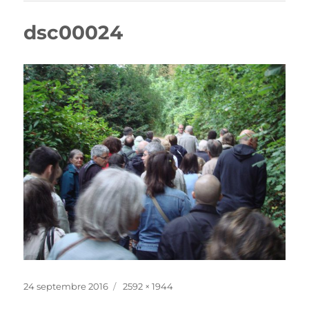
dsc00024
Publié
Taille
24 septembre 2016
2592 × 1944
le
réelle