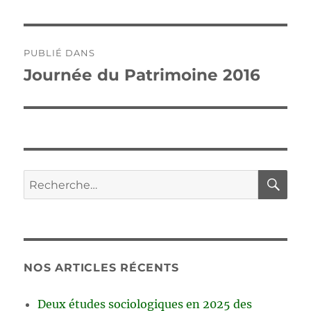
Navigation
PUBLIÉ DANS
de
Journée du Patrimoine 2016
l’article
RE
Recherche
pour :
NOS ARTICLES RÉCENTS
Deux études sociologiques en 2025 des