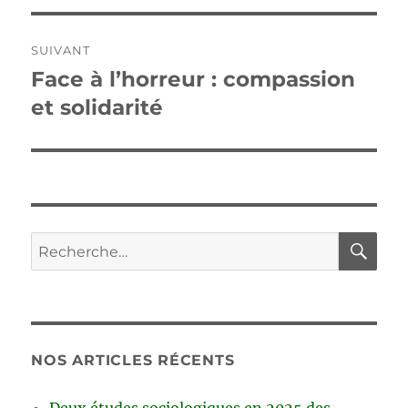
SUIVANT
Face à l’horreur : compassion
Publication
suivante :
et solidarité
RE
Recherche
pour :
NOS ARTICLES RÉCENTS