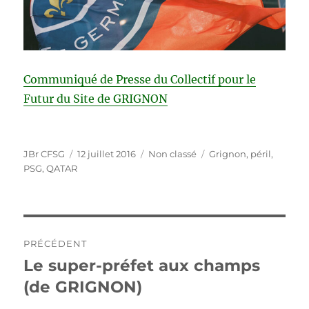
Communiqué de Presse du Collectif pour le
Futur du Site de GRIGNON
Auteur
Publié
Catégories
Étiquettes
JBr CFSG
12 juillet 2016
Non classé
Grignon
,
péril
,
le
PSG
,
QATAR
Navigation
PRÉCÉDENT
de
Le super-préfet aux champs
Publication
précédente :
(de GRIGNON)
l’article