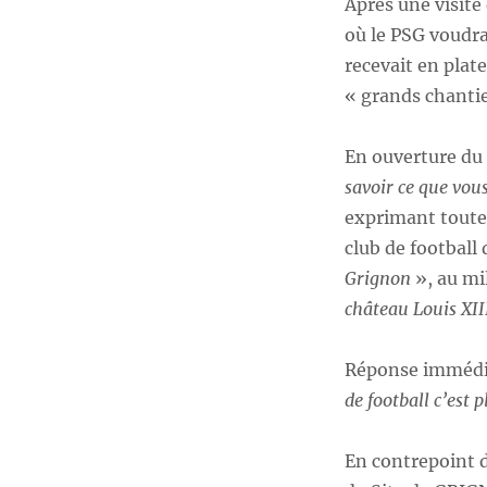
Après une visite 
où le PSG voudra
recevait en plat
« grands chantie
En ouverture du 
savoir ce que vous
exprimant toute
club de football
Grignon
», au mi
château Louis XI
Réponse immédia
de football c’est 
En contrepoint d