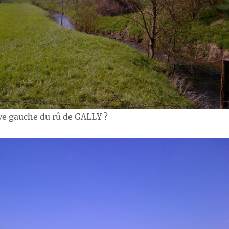
ive gauche du rû de GALLY ?