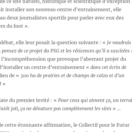
de ce site naturel, historique et scientifique d’exception
it installer son nouveau centre d’entrainement, elle
eau deux journalistes sportifs pour parler avec eux des
rs du foot ».
débat, elle leur posait la question suivante : «
Je voudrais
 pensez de ce projet du PSG et les réticences qu’il a suscitées
 l’incompréhension que provoque l’aberrant projet du
 d’installer un centre d’entrainement «
dans cet écrin de
lieu de «
300 ha de prairies et de champs de colza et d’un
II
»
te du premier invité : «
Pour ceux qui aiment ça, un terra
plutôt joli, ça ne dénature pas complètement les sites
» …
e cette étonnante affirmation, le Collectif pour le Futur