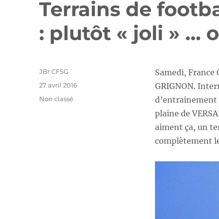
Terrains de foot
: plutôt « joli » …
Auteur
JBr CFSG
Samedi, France C
Publié
27 avril 2016
GRIGNON. Interro
le
Catégories
Non classé
d’entrainement e
plaine de VERSAI
aiment ça, un ter
complètement les