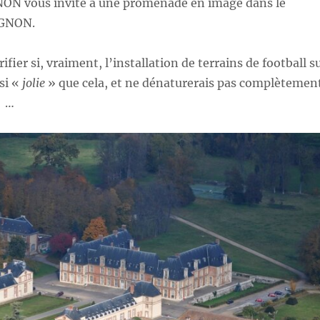
NON vous invite à une promenade en image dans le
IGNON.
ifier si, vraiment, l’installation de terrains de football s
ssi «
jolie
» que cela, et ne dénaturerais pas complètemen
l …