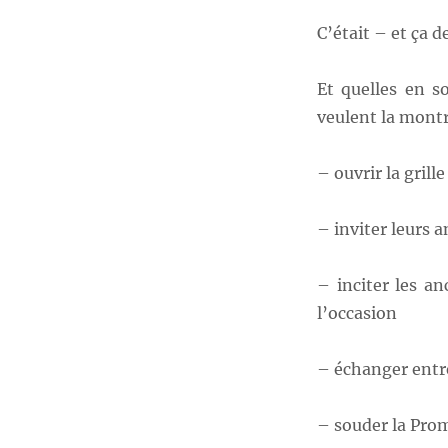
C’était – et ça
Et quelles en s
veulent la montr
– ouvrir la grill
– inviter leurs a
– inciter les a
l’occasion
– échanger entre 
– souder la Pr