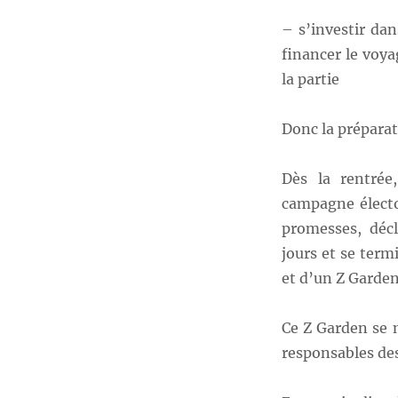
– s’investir dan
financer le voya
la partie
Donc la préparati
Dès la rentrée,
campagne élector
promesses, déc
jours et se term
et d’un Z Garden
Ce Z Garden se m
responsables des