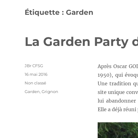
Étiquette :
Garden
La Garden Party 
Auteur
JBr CFSG
Après Oscar GO
Publié
16 mai 2016
1950), qui évoq
le
Catégories
Non classé
Une tradition q
Étiquettes
Garden
,
Grignon
site unique conv
lui abandonner 
Elle a déjà réuni