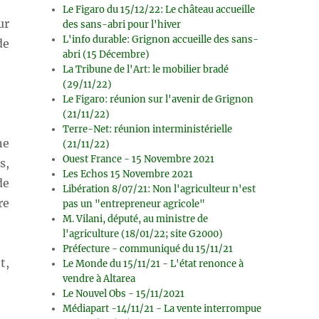
Le Figaro du 15/12/22: Le château accueille
ur
des sans-abri pour l'hiver
L'info durable: Grignon accueille des sans-
de
abri (15 Décembre)
La Tribune de l'Art: le mobilier bradé
(29/11/22)
Le Figaro: réunion sur l'avenir de Grignon
(21/11/22)
Terre-Net: réunion interministérielle
ne
(21/11/22)
Ouest France - 15 Novembre 2021
s,
Les Echos 15 Novembre 2021
de
Libération 8/07/21: Non l'agriculteur n'est
re
pas un "entrepreneur agricole"
M. Vilani, député, au ministre de
l'agriculture (18/01/22; site G2000)
Préfecture - communiqué du 15/11/21
t,
Le Monde du 15/11/21 - L'état renonce à
vendre à Altarea
Le Nouvel Obs - 15/11/2021
Médiapart -14/11/21 - La vente interrompue