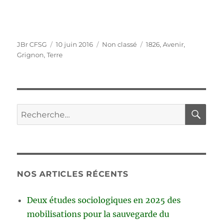
Auteur
Publié
Catégories
Étiquettes
JBr CFSG
10 juin 2016
Non classé
1826
,
Avenir
,
le
Grignon
,
Terre
RE
Recherche
pour :
NOS ARTICLES RÉCENTS
Deux études sociologiques en 2025 des
mobilisations pour la sauvegarde du