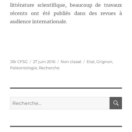
littérature scientifique, beaucoup de travaux
récents ont été publiés dans des revues à
audience internationale.
Auteur
Publié
Catégories
Étiquettes
JBr CFSG
27 juin 2016
Non classé
Etat
,
Grignon
,
le
Paléontologie
,
Recherche
RE
Recherche
pour :